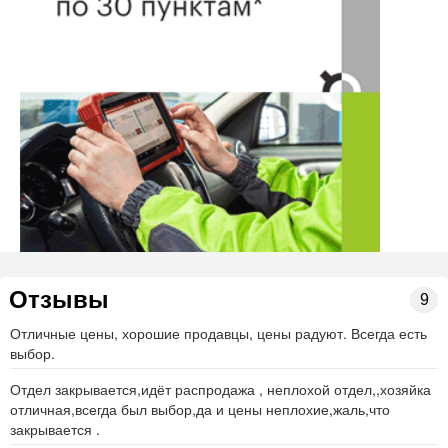
Порадуйте себя и своих деток стильной и качественной
одеждой российских и иностранных брендов:
Meilon (г.Киров),
Crockid (г.Кемерово),
ACOOLA (г.Санкт-Петербург),
OLDOS,
MiniMaxi (Ташкент),
Luminoso (Италия),
Fox (Израиль)
Отзывы
9
Мы рады видеть Вас и Ваших деток!
Отличные цены, хорошие продавцы, цены радуют. Всегда есть
Наша группа "ВКонтакте" :
выбор.
https://vk.com/club131913659
Отдел закрывается,идёт распродажа , неплохой отдел,,хозяйка
отличная,всегда был выбор,да и цены неплохие,жаль,что
закрывается .