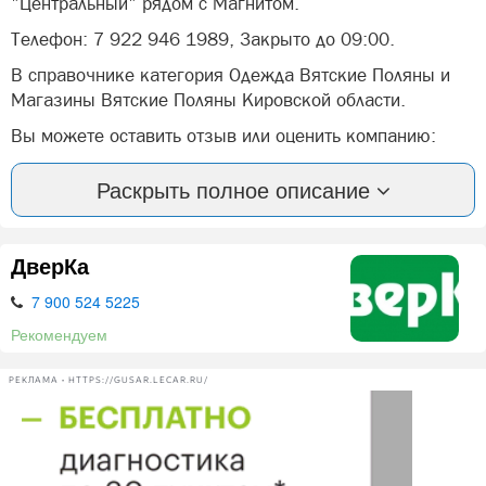
"Центральный" рядом с Магнитом.
Телефон: 7 922 946 1989, Закрыто до 09:00.
В справочнике категория Одежда Вятские Поляны и
Магазины Вятские Поляны Кировской области.
Вы можете оставить отзыв или оценить компанию:
Детская и подростковая одежда Вятские Поляны.
Раскрыть полное описание
А так же, задать вопрос представителями фирмы:
Детская и подростковая одежда в Вятских Полян.
ДверКа
Наши дети очень быстро вырастают, а так хочется,
чтоб и они были стильными! Специально для стильных
7 900 524 5225
деток работают два наших отдела:
Рекомендуем
В ТЦ "Центральный" 1 этаж (рядом с магнитом) отдел 8
"Подростковая одежда " (рост 128-170)
РЕКЛАМА • HTTPS://GUSAR.LECAR.RU/
и ТЦ "Центральный" 1 этаж отдел А-1 "Мини Макси"
(напротив банкомата) (рост 92-134)